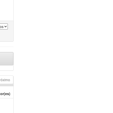
róximo
or(es)