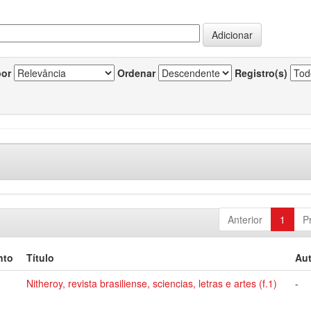
por
Ordenar
Registro(s)
Anterior
1
P
nto
Título
Aut
Nitheroy, revista brasiliense, sciencias, letras e artes (f.1)
-