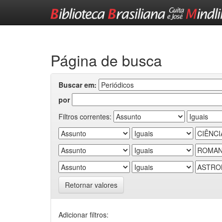
Skip
navigation
Página de busca
Buscar em:
por
Filtros correntes:
Retornar valores
Adicionar filtros: