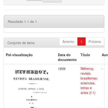
Resultado 1-1 de 1.
Anterior
1
Próximo
Conjunto de itens:
Pré-visualização
Data do
Título
Aut
documento
1836
Nitheroy,
-
revista
brasiliense,
sciencias,
letras e
artes (f.1)