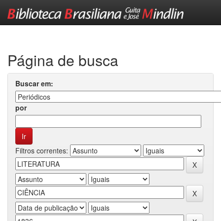
Skip
navigation
Página de busca
Buscar em:
por
Filtros correntes: