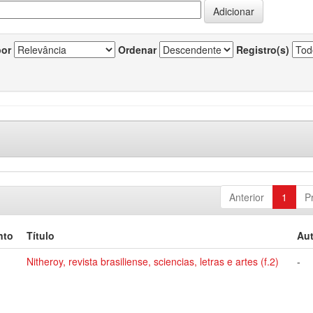
por
Ordenar
Registro(s)
Anterior
1
P
nto
Título
Aut
Nitheroy, revista brasiliense, sciencias, letras e artes (f.2)
-