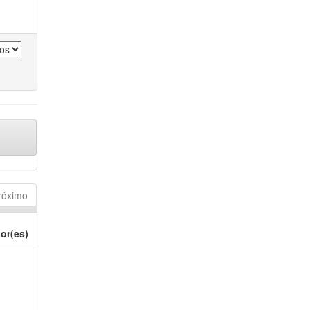
róximo
or(es)