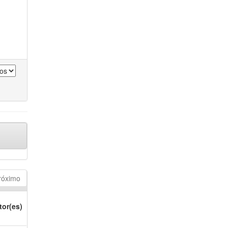
róximo
tor(es)