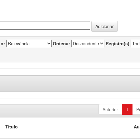
por
Ordenar
Registro(s)
Anterior
1
P
Título
Au