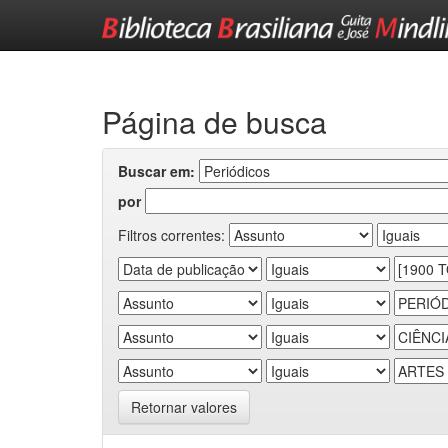
Skip
navigation
Página de busca
Buscar em:
por
Filtros correntes:
Retornar valores