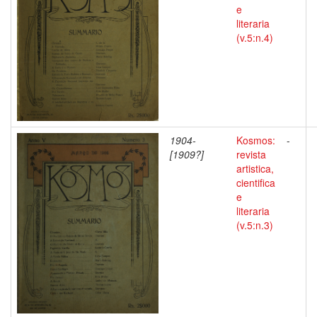
e
literaria
(v.5:n.4)
1904-
Kosmos:
-
[1909?]
revista
artistica,
cientifica
e
literaria
(v.5:n.3)