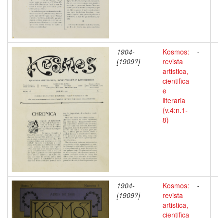
1904-
Kosmos:
-
[1909?]
revista
artistica,
cientifica
e
literaria
(v.4:n.1-
8)
1904-
Kosmos:
-
[1909?]
revista
artistica,
cientifica