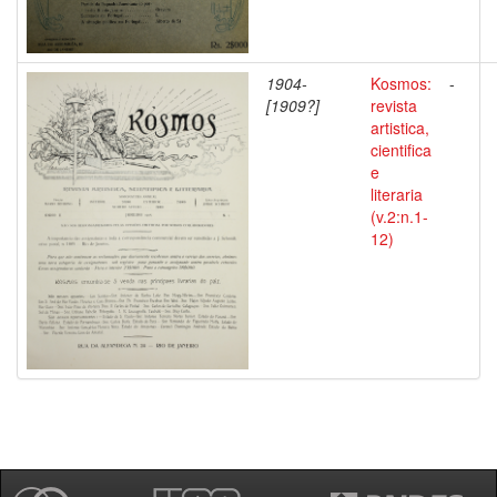
1904-
Kosmos:
-
[1909?]
revista
artistica,
cientifica
e
literaria
(v.2:n.1-
12)