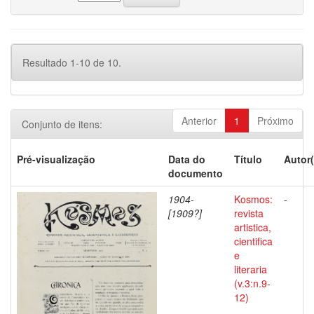
Resultado 1-10 de 10.
Anterior
1
Próximo
Conjunto de itens:
Pré-visualização
Data do
Título
Autor(
documento
1904-
Kosmos:
-
[1909?]
revista
artistica,
cientifica
e
literaria
(v.3:n.9-
12)