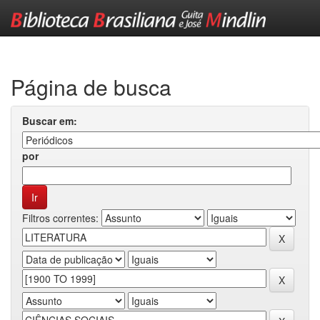
Skip
navigation
Página de busca
Buscar em:
por
Filtros correntes: