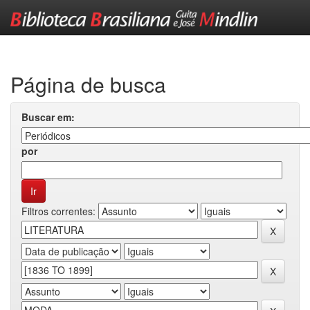
Skip
navigation
Página de busca
Buscar em:
por
Filtros correntes: