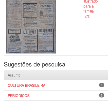
illustrado
para a
familia
(v.3)
Sugestões de pesquisa
Assunto
CULTURA BRASILEIRA
3
PERIÓDICOS
3