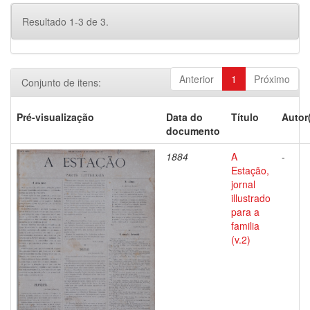
Resultado 1-3 de 3.
Anterior
1
Próximo
Conjunto de itens:
Pré-visualização
Data do
Título
Autor
documento
1884
A
-
Estação,
jornal
illustrado
para a
familia
(v.2)