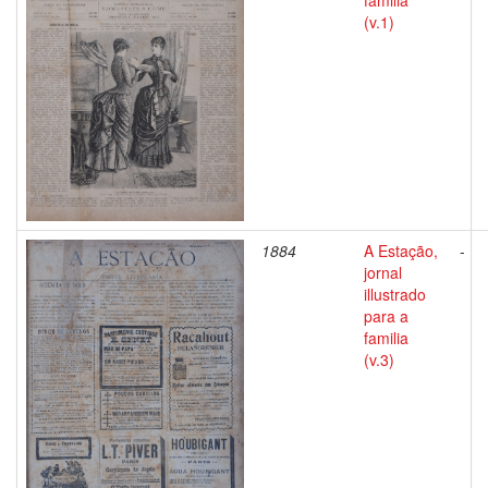
familia
(v.1)
1884
A Estação,
-
jornal
illustrado
para a
familia
(v.3)