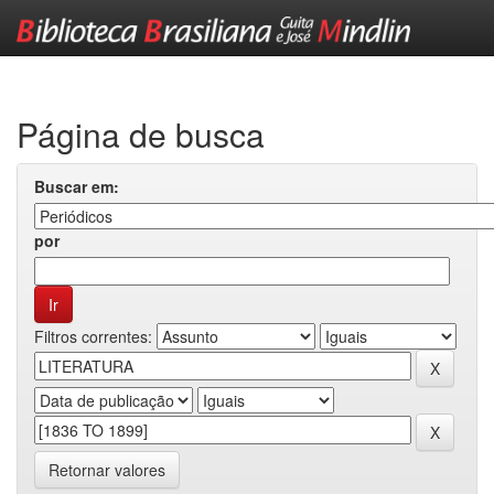
Skip
navigation
Página de busca
Buscar em:
por
Filtros correntes:
Retornar valores