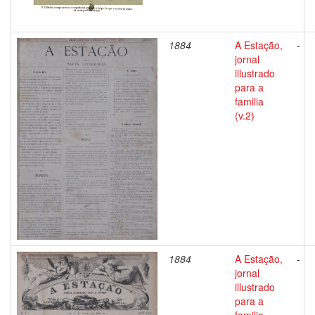
1884
A Estação,
-
jornal
illustrado
para a
familia
(v.2)
1884
A Estação,
-
jornal
illustrado
para a