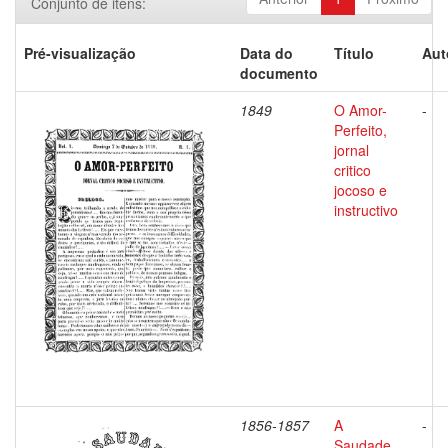
Conjunto de itens:
Pré-visualização
Data do
Título
Aut
documento
1849
O Amor-
-
Perfeito,
jornal
critico
jocoso e
instructivo
1856-1857
A
-
Saudade,