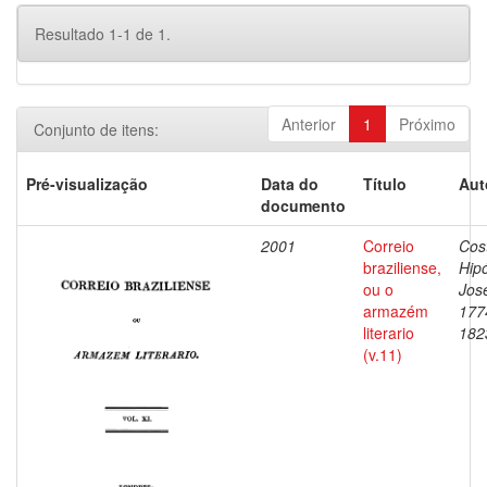
Resultado 1-1 de 1.
Anterior
1
Próximo
Conjunto de itens:
Pré-visualização
Data do
Título
Aut
documento
2001
Correio
Cos
braziliense,
Hipó
ou o
Jos
armazém
177
literario
182
(v.11)