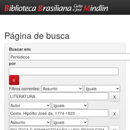
Skip
navigation
Página de busca
Buscar em:
por
Filtros correntes: