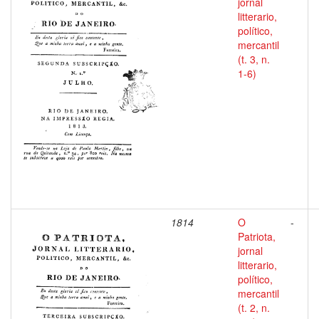
jornal
litterario,
político,
mercantil
(t. 3, n.
1-6)
1814
O
-
Patriota,
jornal
litterario,
político,
mercantil
(t. 2, n.