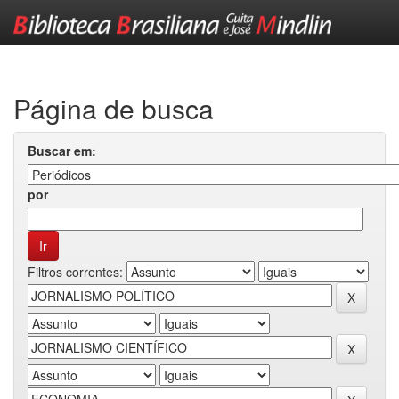
Skip
navigation
Página de busca
Buscar em:
por
Filtros correntes: