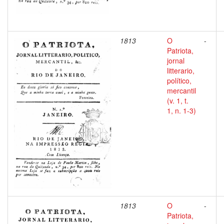
1813
O
-
Patriota,
jornal
litterario,
político,
mercantil
(v. 1, t.
1, n. 1-3)
1813
O
-
Patriota,