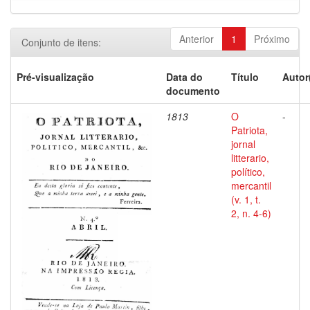
Anterior
1
Próximo
Conjunto de itens:
Pré-visualização
Data do
Título
Autor
documento
1813
O
-
Patriota,
jornal
litterario,
político,
mercantil
(v. 1, t.
2, n. 4-6)