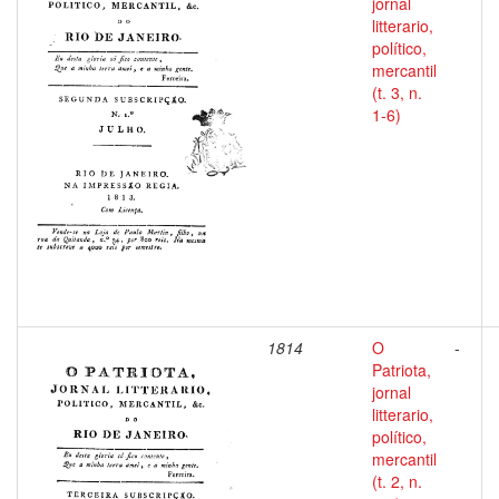
jornal
litterario,
político,
mercantil
(t. 3, n.
1-6)
1814
O
-
Patriota,
jornal
litterario,
político,
mercantil
(t. 2, n.