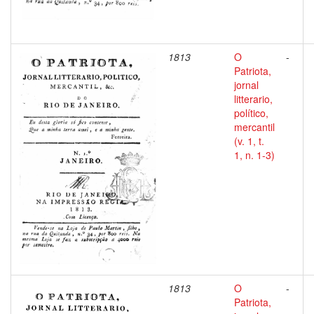
1813
O
-
Patriota,
jornal
litterario,
político,
mercantil
(v. 1, t.
1, n. 1-3)
1813
O
-
Patriota,