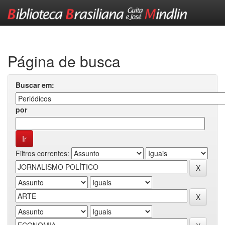
Skip
navigation
Página de busca
Buscar em:
por
Filtros correntes: