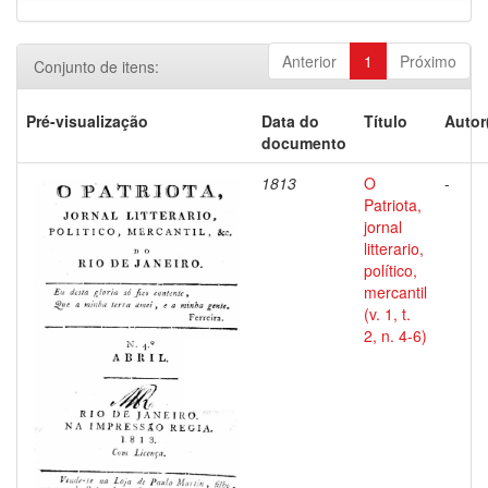
Anterior
1
Próximo
Conjunto de itens:
Pré-visualização
Data do
Título
Autor
documento
1813
O
-
Patriota,
jornal
litterario,
político,
mercantil
(v. 1, t.
2, n. 4-6)