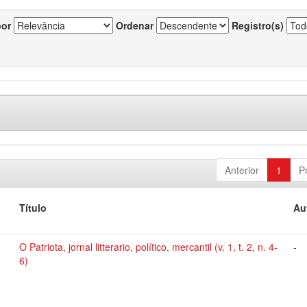
por
Ordenar
Registro(s)
Anterior
1
P
Título
Au
O Patriota, jornal litterario, político, mercantil (v. 1, t. 2, n. 4-
-
6)