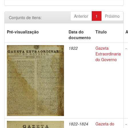
Anterior
1
Próximo
Conjunto de itens:
Pré-visualização
Data do
Título
A
documento
1822
Gazeta
-
Extraordinaria
do Governo
1822-1824
Gazeta do
-