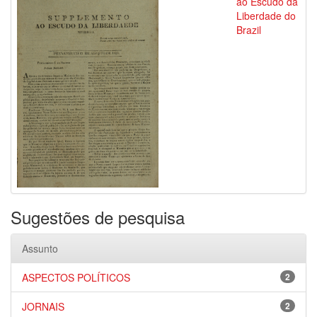
ao Escudo da
Liberdade do
Brazil
Sugestões de pesquisa
Assunto
ASPECTOS POLÍTICOS
2
JORNAIS
2