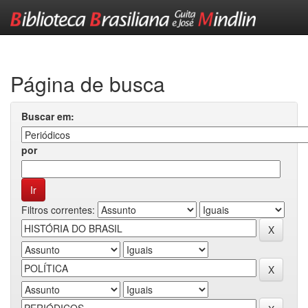
Skip
navigation
Página de busca
Buscar em:
por
Filtros correntes: