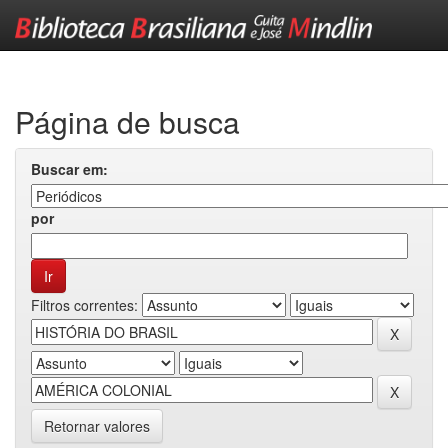
Skip
navigation
Página de busca
Buscar em:
por
Filtros correntes:
Retornar valores