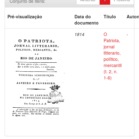
Conjunto de itens:
Pré-visualização
Data do
Título
Autor
documento
1814
O
-
Patriota,
jornal
litterario,
político,
mercantil
(t. 2, n.
1-6)