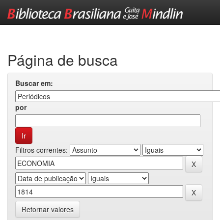
Skip
navigation
Página de busca
Buscar em:
por
Filtros correntes:
Retornar valores