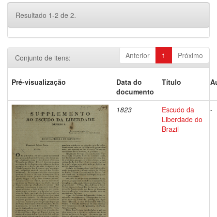
Resultado 1-2 de 2.
Anterior
1
Próximo
Conjunto de itens:
Pré-visualização
Data do
Título
A
documento
1823
Escudo da
-
Liberdade do
Brazil