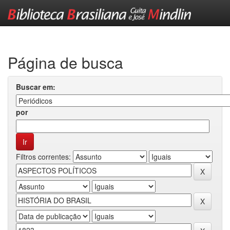
Skip
navigation
Página de busca
Buscar em:
por
Filtros correntes: