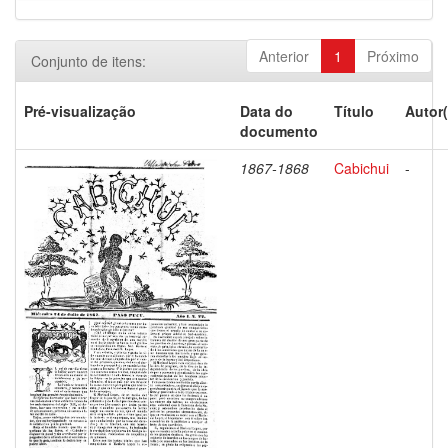
Anterior
1
Próximo
Conjunto de itens:
Pré-visualização
Data do
Título
Autor(
documento
1867-1868
Cabichui
-