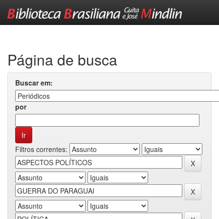
Skip
navigation
Página de busca
Buscar em:
por
Filtros correntes: