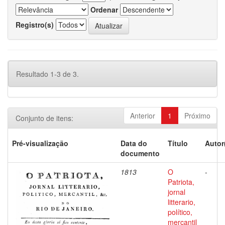
Ordenar
Registro(s)
Resultado 1-3 de 3.
Anterior
1
Próximo
Conjunto de itens:
Pré-visualização
Data do
Título
Autor
documento
1813
O
-
Patriota,
jornal
litterario,
político,
mercantil