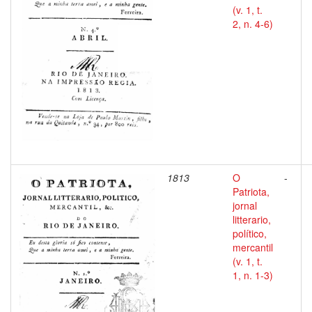
(v. 1, t.
2, n. 4-6)
1813
O
-
Patriota,
jornal
litterario,
político,
mercantil
(v. 1, t.
1, n. 1-3)