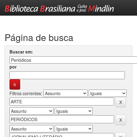
Skip
navigation
Página de busca
Buscar em:
por
Filtros correntes: