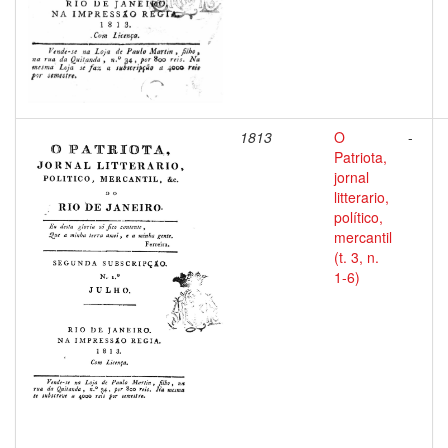
1813
O
-
Patriota,
jornal
litterario,
político,
mercantil
(t. 3, n.
1-6)