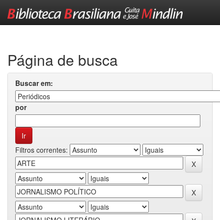
Skip
navigation
Página de busca
Buscar em:
por
Filtros correntes: