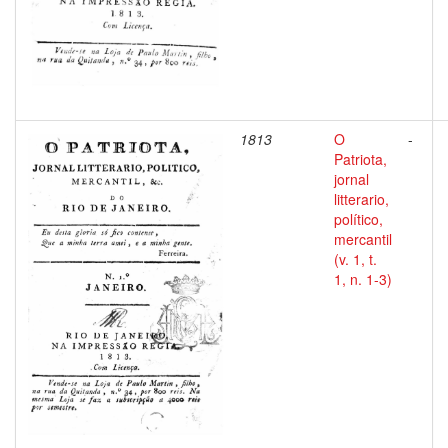
1813
O
-
Patriota,
jornal
litterario,
político,
mercantil
(v. 1, t.
1, n. 1-3)