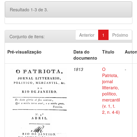
Resultado 1-3 de 3.
Anterior
1
Próximo
Conjunto de itens:
Pré-visualização
Data do
Título
Autor
documento
1813
O
-
Patriota,
jornal
litterario,
político,
mercantil
(v. 1, t.
2, n. 4-6)