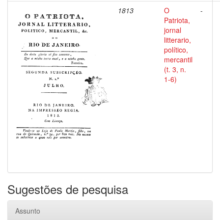
1813
O
-
Patriota,
jornal
litterario,
político,
mercantil
(t. 3, n.
1-6)
Sugestões de pesquisa
Assunto