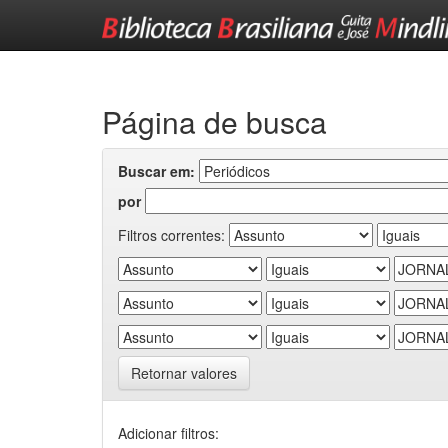
Skip
navigation
Página de busca
Buscar em:
por
Filtros correntes:
Retornar valores
Adicionar filtros: