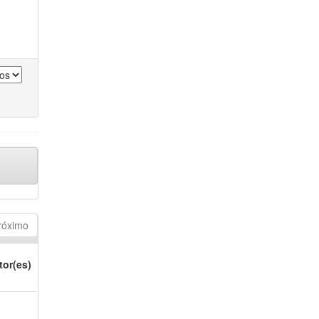
róximo
tor(es)