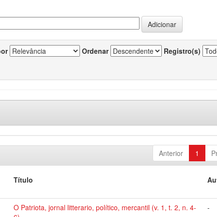
por
Ordenar
Registro(s)
Anterior
1
P
Título
Au
O Patriota, jornal litterario, político, mercantil (v. 1, t. 2, n. 4-
-