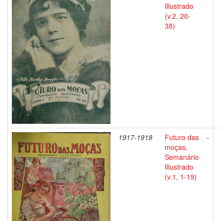
Illustrado
(v.2, 20-
38)
1917-1918
Futuro das
-
moças,
Semanário
Illustrado
(v.1, 1-19)