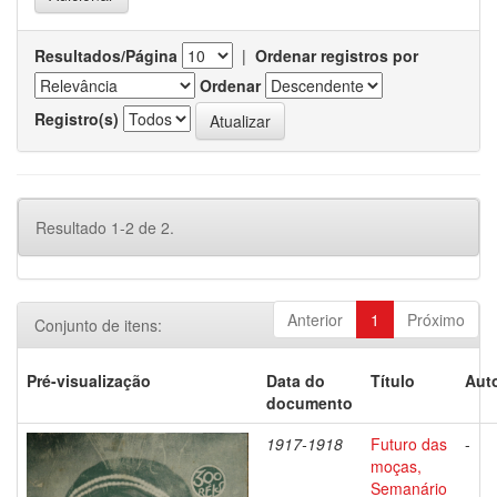
Resultados/Página
|
Ordenar registros por
Ordenar
Registro(s)
Resultado 1-2 de 2.
Anterior
1
Próximo
Conjunto de itens:
Pré-visualização
Data do
Título
Auto
documento
1917-1918
Futuro das
-
moças,
Semanário