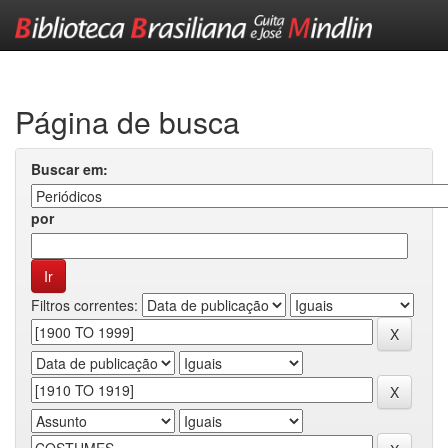
Skip
navigation
Página de busca
Buscar em:
por
Filtros correntes: