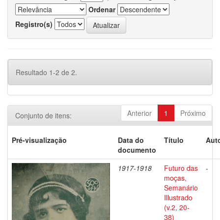
Ordenar
Registro(s)
Resultado 1-2 de 2.
Anterior
1
Próximo
Conjunto de itens:
Pré-visualização
Data do
Título
Auto
documento
1917-1918
Futuro das
-
moças,
Semanário
Illustrado
(v.2, 20-
38)