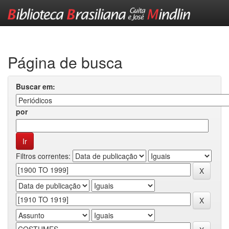
Skip
navigation
Página de busca
Buscar em:
por
Filtros correntes: