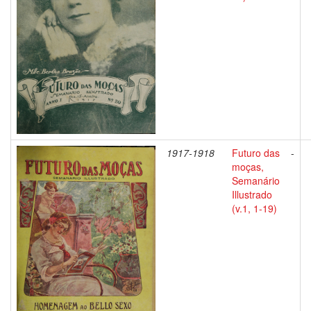
1917-1918
Futuro das
-
moças,
Semanário
Illustrado
(v.1, 1-19)