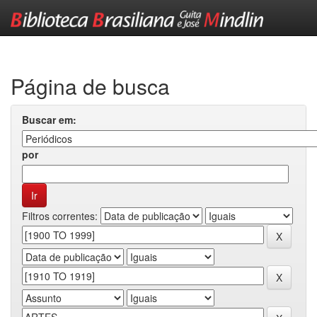
Skip
navigation
Página de busca
Buscar em:
por
Filtros correntes: