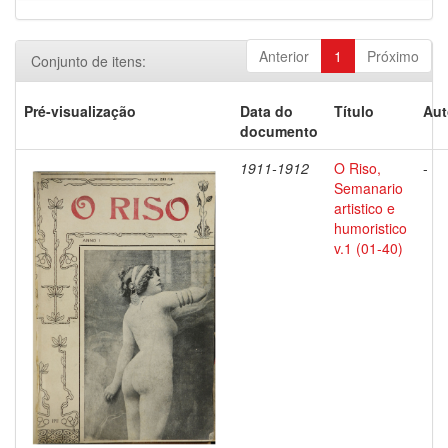
Anterior
1
Próximo
Conjunto de itens:
Pré-visualização
Data do
Título
Aut
documento
1911-1912
O Riso,
-
Semanario
artistico e
humoristico
v.1 (01-40)