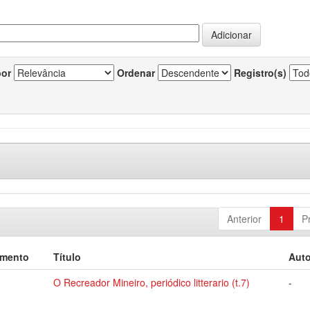
por
Ordenar
Registro(s)
Anterior
1
P
umento
Título
Auto
O Recreador Mineiro, periódico litterario (t.7)
-