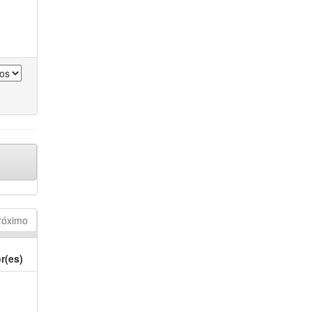
róximo
r(es)