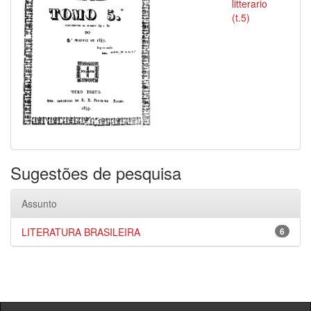
litterario
(t.5)
Sugestões de pesquisa
Assunto
LITERATURA BRASILEIRA
6