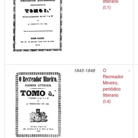
litterario
(t.1)
1845-1848
O
-
Recreador
Mineiro,
periódico
litterario
(t.4)