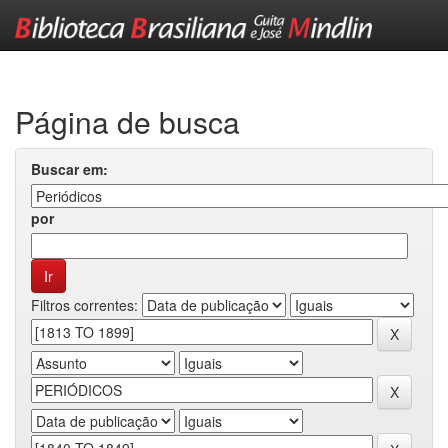
Skip
navigation
Página de busca
Buscar em:
por
Filtros correntes: