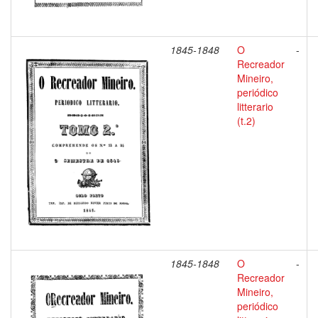
1845-1848
O
-
Recreador
Mineiro,
periódico
litterario
(t.2)
1845-1848
O
-
Recreador
Mineiro,
periódico