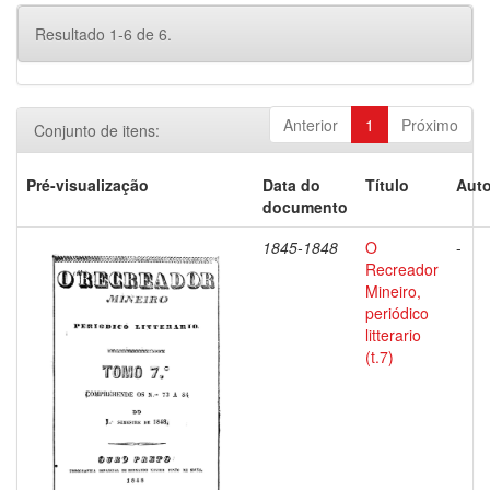
Resultado 1-6 de 6.
Anterior
1
Próximo
Conjunto de itens:
Pré-visualização
Data do
Título
Auto
documento
1845-1848
O
-
Recreador
Mineiro,
periódico
litterario
(t.7)