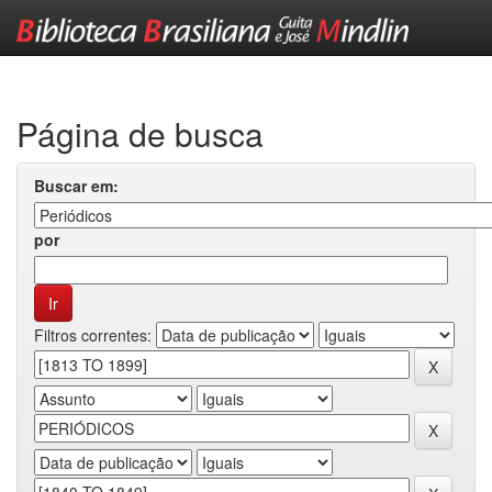
Skip
navigation
Página de busca
Buscar em:
por
Filtros correntes: