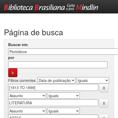
Skip
navigation
Página de busca
Buscar em:
por
Filtros correntes: