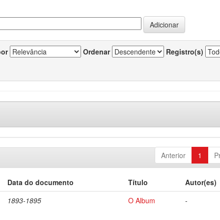
por
Ordenar
Registro(s)
Anterior
1
P
Data do documento
Título
Autor(es)
1893-1895
O Album
-