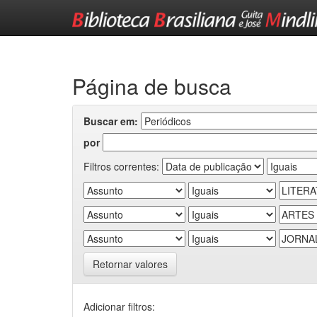
Skip
navigation
Página de busca
Buscar em:
por
Filtros correntes:
Retornar valores
Adicionar filtros: