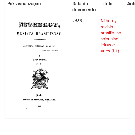
Pré-visualização
Data do
Título
Aut
documento
1836
Nitheroy,
-
revista
brasiliense,
sciencias,
letras e
artes (f.1)