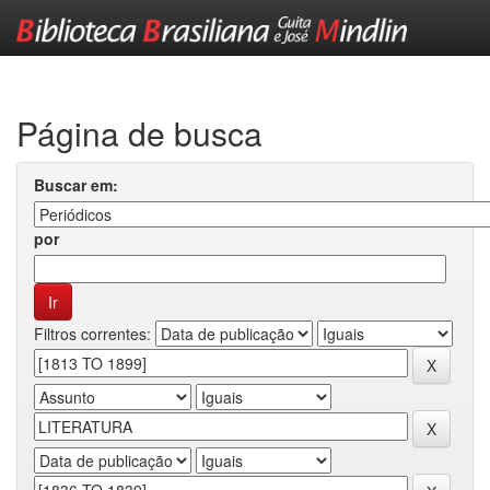
Skip
navigation
Página de busca
Buscar em:
por
Filtros correntes: