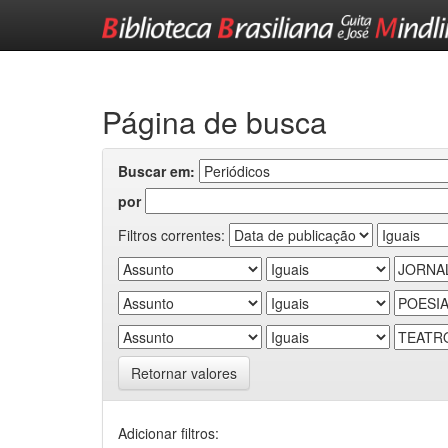
Skip
navigation
Página de busca
Buscar em:
por
Filtros correntes:
Retornar valores
Adicionar filtros: