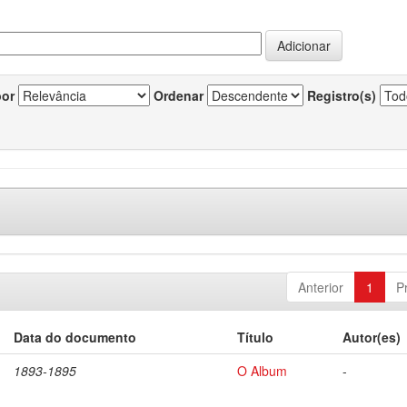
por
Ordenar
Registro(s)
Anterior
1
P
Data do documento
Título
Autor(es)
1893-1895
O Album
-