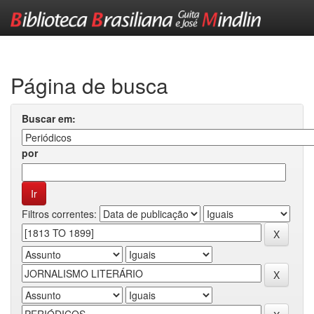
Skip
navigation
Página de busca
Buscar em:
por
Filtros correntes: