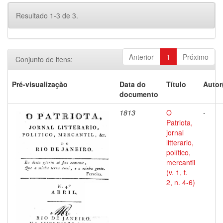
Resultado 1-3 de 3.
Anterior
1
Próximo
Conjunto de itens:
Pré-visualização
Data do
Título
Autor
documento
1813
O
-
Patriota,
jornal
litterario,
político,
mercantil
(v. 1, t.
2, n. 4-6)