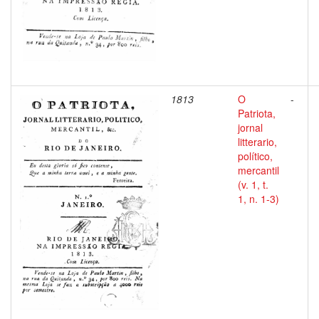
1813
O
-
Patriota,
jornal
litterario,
político,
mercantil
(v. 1, t.
1, n. 1-3)