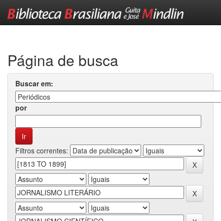
Skip
navigation
Página de busca
Buscar em:
por
Filtros correntes: