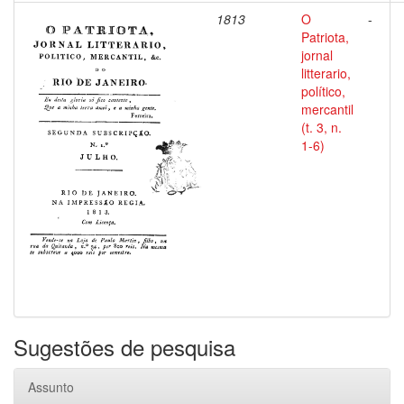
1813
O
-
Patriota,
jornal
litterario,
político,
mercantil
(t. 3, n.
1-6)
Sugestões de pesquisa
Assunto