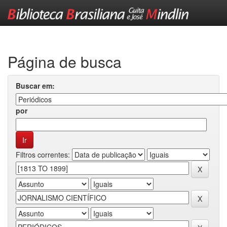
Skip
navigation
Página de busca
Buscar em:
por
Filtros correntes: