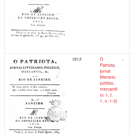
1813
O
-
Patriota,
jornal
litterario,
político,
mercantil
(v. 1, t.
1, n. 1-3)