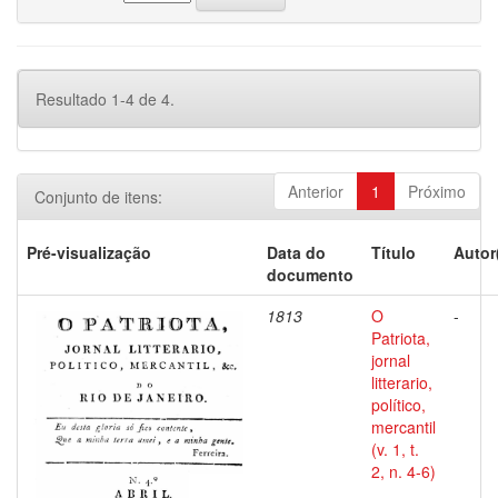
Resultado 1-4 de 4.
Anterior
1
Próximo
Conjunto de itens:
Pré-visualização
Data do
Título
Autor
documento
1813
O
-
Patriota,
jornal
litterario,
político,
mercantil
(v. 1, t.
2, n. 4-6)