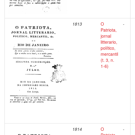
1813
O
-
Patriota,
jornal
litterario,
político,
mercantil
(t. 3, n.
1-6)
1814
O
-