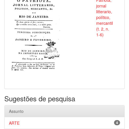
Patriota,
jornal
litterario,
político,
mercantil
(t. 2, n.
1-6)
Sugestões de pesquisa
Assunto
ARTE
4