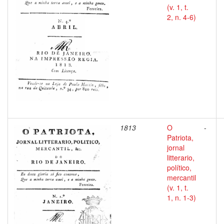
(v. 1, t.
2, n. 4-6)
1813
O
-
Patriota,
jornal
litterario,
político,
mercantil
(v. 1, t.
1, n. 1-3)