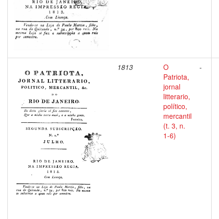
1813
O
-
Patriota,
jornal
litterario,
político,
mercantil
(t. 3, n.
1-6)