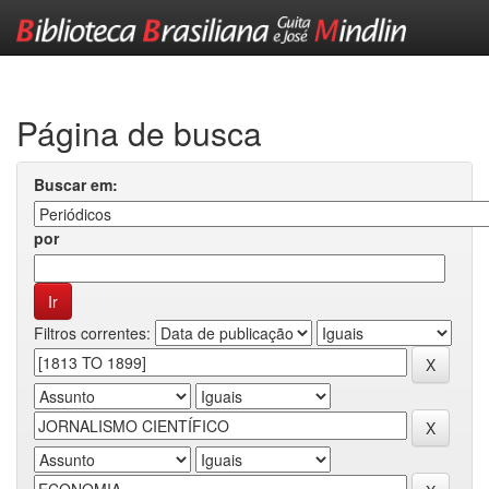
Skip
navigation
Página de busca
Buscar em:
por
Filtros correntes: