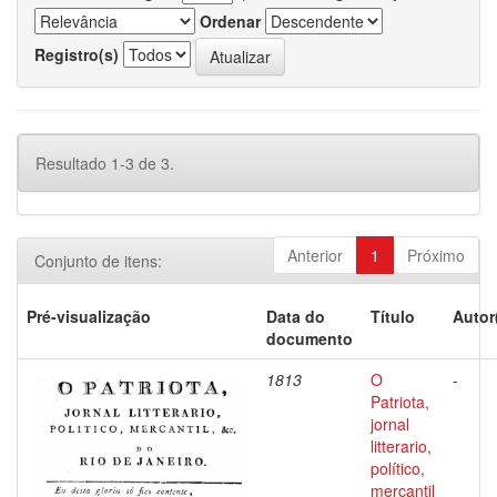
Ordenar
Registro(s)
Resultado 1-3 de 3.
Anterior
1
Próximo
Conjunto de itens:
Pré-visualização
Data do
Título
Autor
documento
1813
O
-
Patriota,
jornal
litterario,
político,
mercantil