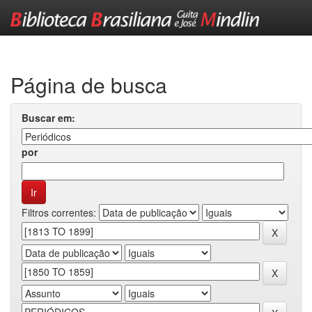
Skip
navigation
Página de busca
Buscar em:
por
Filtros correntes: