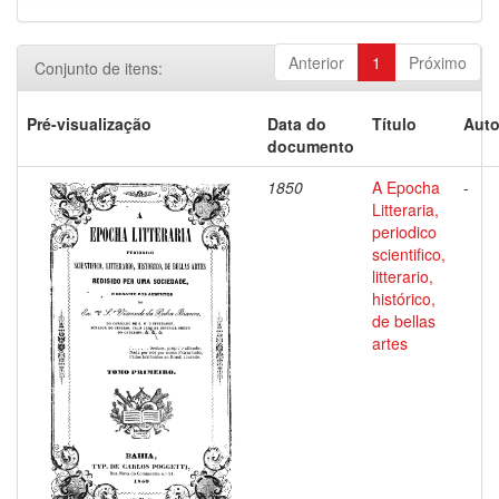
Anterior
1
Próximo
Conjunto de itens:
Pré-visualização
Data do
Título
Auto
documento
1850
A Epocha
-
Litteraria,
periodico
scientifico,
litterario,
histórico,
de bellas
artes