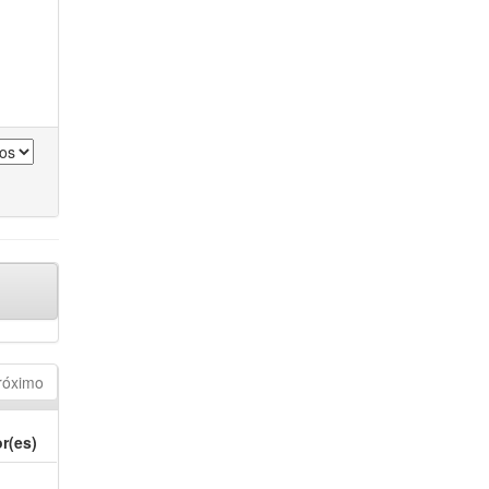
róximo
r(es)