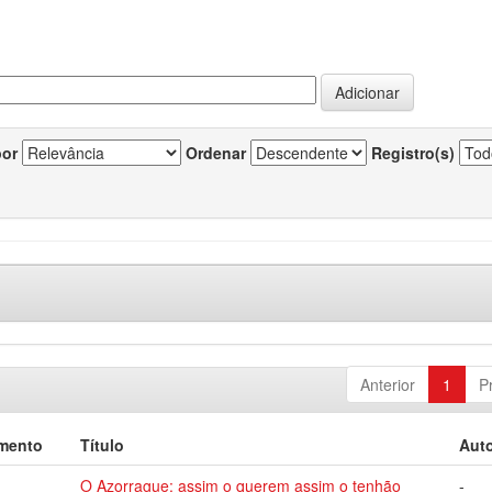
por
Ordenar
Registro(s)
Anterior
1
P
mento
Título
Auto
O Azorrague: assim o querem assim o tenhão
-