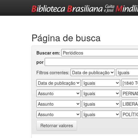
Skip
navigation
Página de busca
Buscar em:
por
Filtros correntes:
Retornar valores