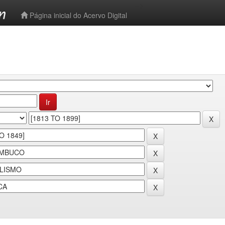
-->
Página inicial do Acervo Digital