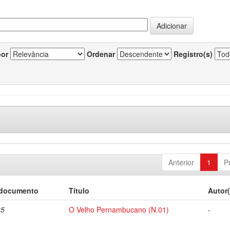
por
Ordenar
Registro(s)
Anterior
1
P
 documento
Título
Autor(
35
O Velho Pernambucano (N.01)
-