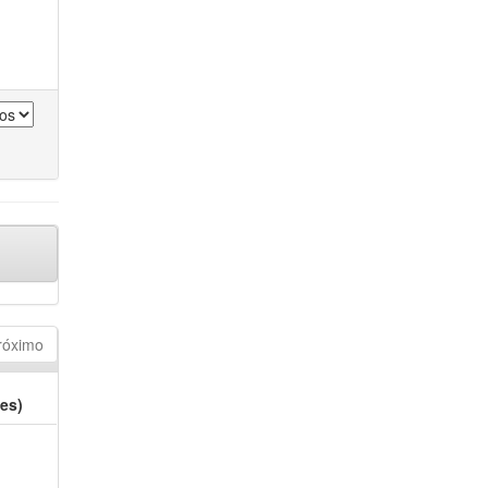
róximo
es)