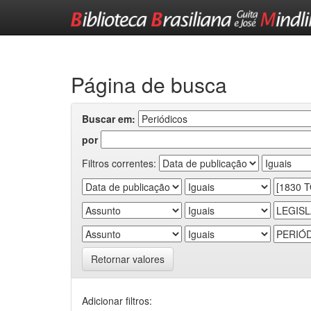
Skip
navigation
Página de busca
Buscar em:
por
Filtros correntes:
Retornar valores
Adicionar filtros: