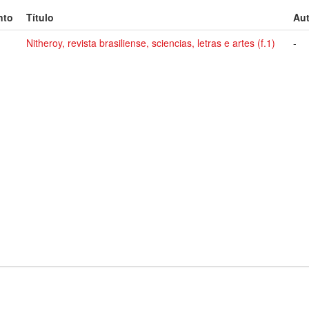
nto
Título
Aut
Nitheroy, revista brasiliense, sciencias, letras e artes (f.1)
-