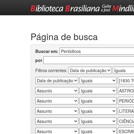
Skip
navigation
Página de busca
Buscar em:
por
Filtros correntes: