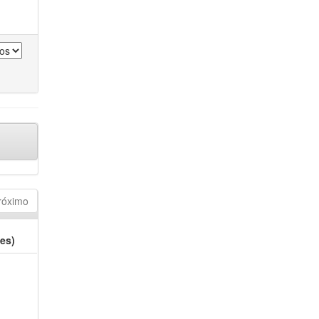
róximo
es)