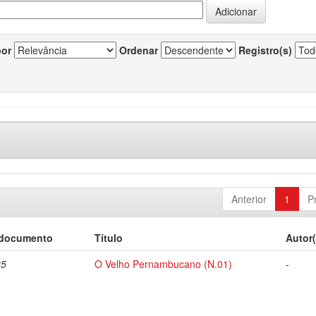
por
Ordenar
Registro(s)
Anterior
1
P
 documento
Título
Autor(
35
O Velho Pernambucano (N.01)
-