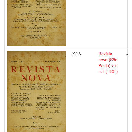
1931-
Revista
-
nova (São
Paulo) v.1:
n.1 (1931)