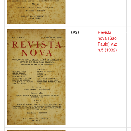
1931-
Revista
-
nova (São
Paulo) v.2:
n.5 (1932)