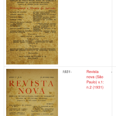
1931-
Revista
-
nova (São
Paulo) v.1:
n.2 (1931)