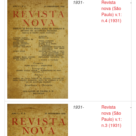
1931-
Revista
-
nova (São
Paulo) v.1:
n.4 (1931)
1931-
Revista
-
nova (São
Paulo) v.1:
n.3 (1931)