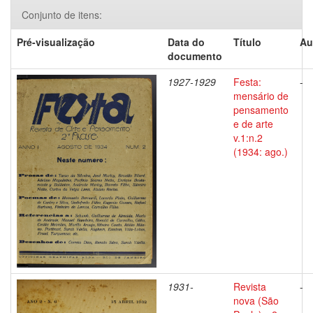
Conjunto de itens:
Pré-visualização
Data do
Título
Au
documento
1927-1929
Festa:
-
mensário de
pensamento
e de arte
v.1:n.2
(1934: ago.)
1931-
Revista
-
nova (São