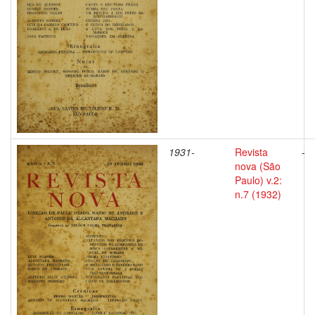
1931-
Revista
-
nova (São
Paulo) v.2:
n.7 (1932)