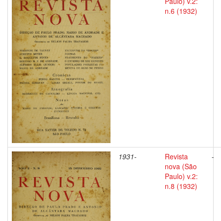
Paulo) v.2:
n.6 (1932)
1931-
Revista
-
nova (São
Paulo) v.2:
n.8 (1932)