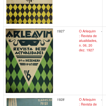
1927
O Arlequim
-
: Revista de
atualidades,
n. 06, 20
dez. 1927
1928
O Arlequim
-
: Revista de