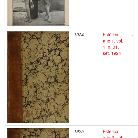
1924
Estética,
-
ano 1, vol.
1, n. 01,
set. 1924
1925
Estética,
-
ano 2, vol.