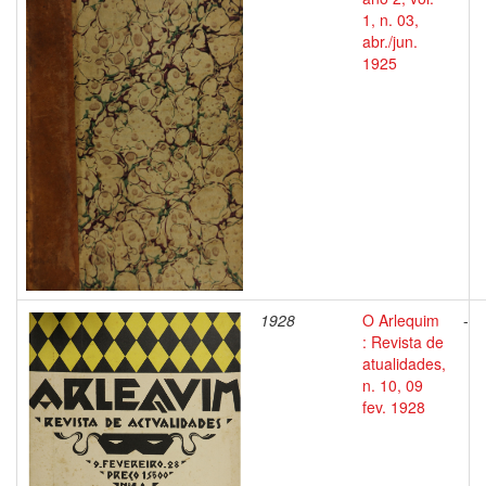
1, n. 03,
abr./jun.
1925
1928
O Arlequim
-
: Revista de
atualidades,
n. 10, 09
fev. 1928