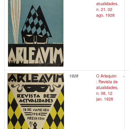
atualidades,
n. 21, 02
ago. 1928
1928
O Arlequim
-
: Revista de
atualidades,
n. 08, 12
jan. 1928