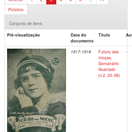
Próximo
Conjunto de itens:
Pré-visualização
Data do
Título
Au
documento
1917-1918
Futuro das
-
moças,
Semanário
Illustrado
(v.2, 20-38)