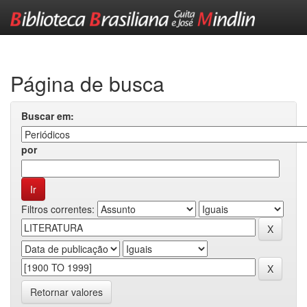
Skip
navigation
Página de busca
Buscar em:
por
Filtros correntes:
Retornar valores