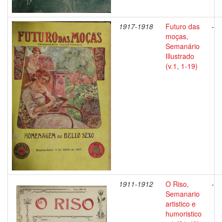
1917-1918
Futuro das
-
moças,
Semanário
Illustrado
(v.1, 1-19)
1911-1912
O Riso,
-
Semanario
artistico e
humoristico