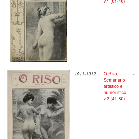
v.1 (01-40)
1911-1912
O Riso,
-
Semanario
artistico e
humoristico
v.2 (41-80)