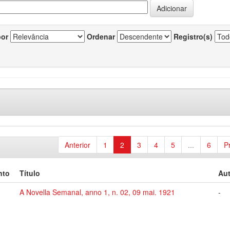
por
Ordenar
Registro(s)
Anterior
1
2
3
4
5
...
6
P
nto
Título
Aut
A Novella Semanal, anno 1, n. 02, 09 mai. 1921
-