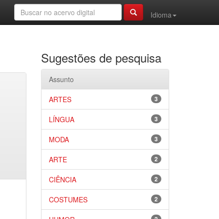
Idioma
Sugestões de pesquisa
Assunto
ARTES
3
LÍNGUA
3
MODA
3
ARTE
2
CIÊNCIA
2
COSTUMES
2