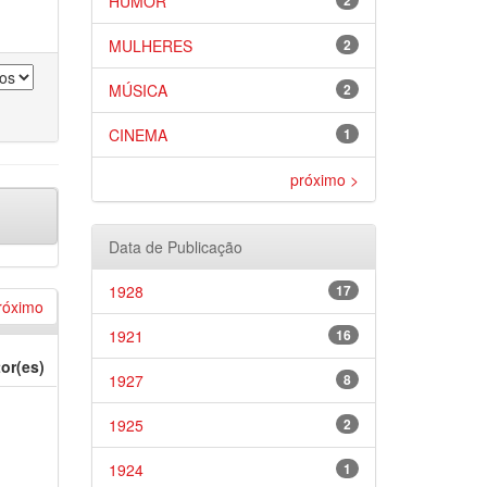
HUMOR
2
MULHERES
2
MÚSICA
2
CINEMA
1
próximo >
Data de Publicação
1928
17
róximo
1921
16
or(es)
1927
8
1925
2
1924
1