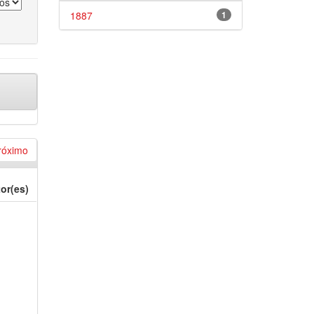
1887
1
róximo
or(es)