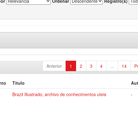
por
Ordenar
Registro(s)
Anterior
1
2
3
4
...
14
P
nto
Título
Aut
Brazil Illustrado, archivo de conhecimentos uteis
-