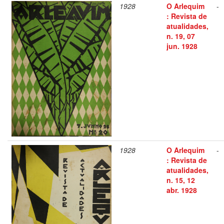
1928
O Arlequim
-
: Revista de
atualidades,
n. 19, 07
jun. 1928
1928
O Arlequim
-
: Revista de
atualidades,
n. 15, 12
abr. 1928