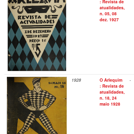
: Revista de
atualidades,
n. 05, 08
dez. 1927
1928
O Arlequim
-
: Revista de
atualidades,
n. 18, 24
maio 1928