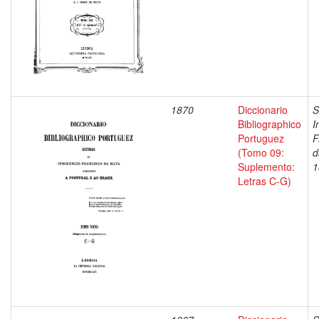
1870
Diccionario
S
Bibliographico
I
Portuguez
F
(Tomo 09:
d
Suplemento:
1
Letras C-G)