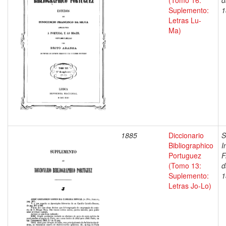
(Tomo 16:
d
Suplemento:
1
Letras Lu-
Ma)
1885
Diccionario
S
Bibliographico
I
Portuguez
F
(Tomo 13:
d
Suplemento:
1
Letras Jo-Lo)