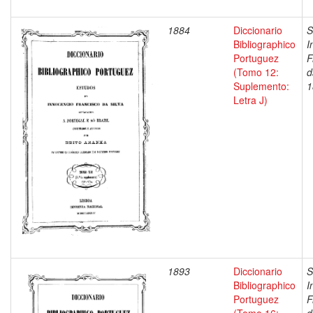
1884
Diccionario
S
Bibliographico
I
Portuguez
F
(Tomo 12:
d
Suplemento:
1
Letra J)
1893
Diccionario
S
Bibliographico
I
Portuguez
F