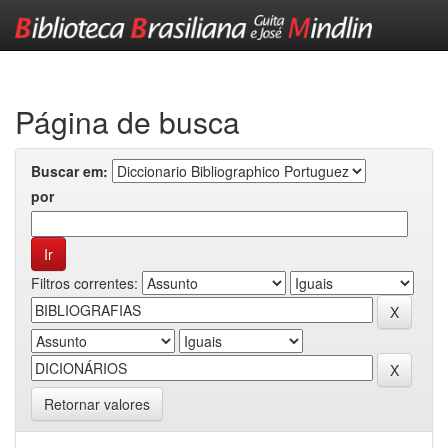
Skip
navigation
Página de busca
Buscar em:
por
Filtros correntes:
Retornar valores