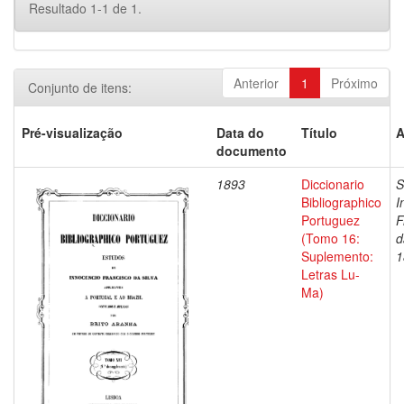
Resultado 1-1 de 1.
Anterior
1
Próximo
Conjunto de itens:
Pré-visualização
Data do
Título
A
documento
1893
Diccionario
S
Bibliographico
I
Portuguez
F
(Tomo 16:
d
Suplemento:
1
Letras Lu-
Ma)