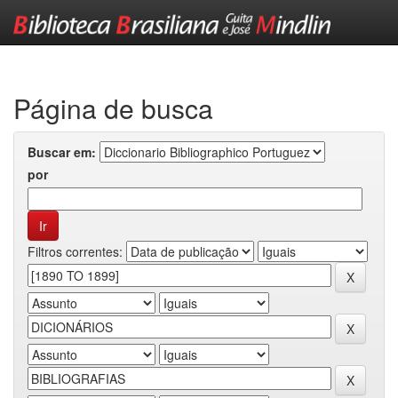
Skip
navigation
Página de busca
Buscar em:
por
Filtros correntes: