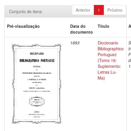
Anterior
1
Próximo
Conjunto de itens:
Pré-visualização
Data do
Título
A
documento
1893
Diccionario
S
Bibliographico
I
Portuguez
F
(Tomo 16:
d
Suplemento:
1
Letras Lu-
Ma)