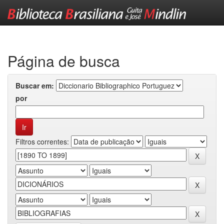
Skip
navigation
Página de busca
Buscar em:
por
Filtros correntes: