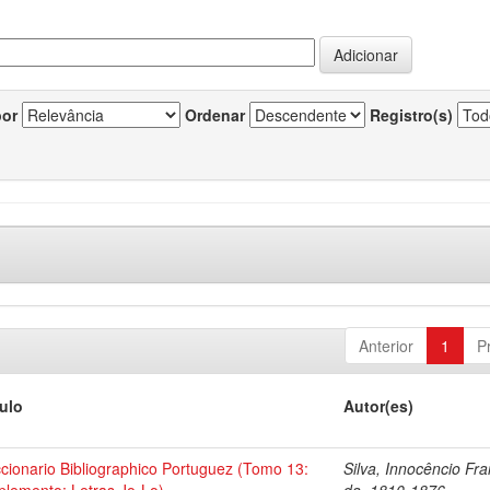
por
Ordenar
Registro(s)
Anterior
1
P
tulo
Autor(es)
ccionario Bibliographico Portuguez (Tomo 13:
Silva, Innocêncio Fr