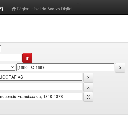
-->
Página inicial do Acervo Digital