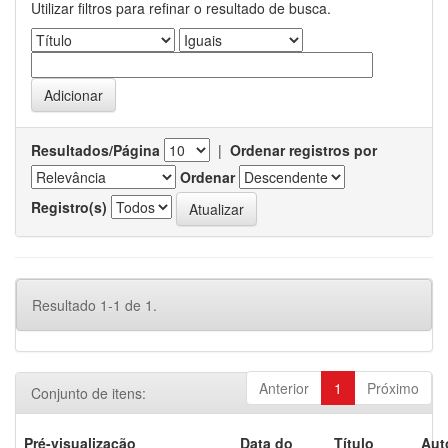
Utilizar filtros para refinar o resultado de busca.
Resultados/Página
|
Ordenar registros por
Ordenar
Registro(s)
Resultado 1-1 de 1.
Anterior
1
Próximo
Conjunto de itens:
Pré-visualização
Data do
Título
Aut