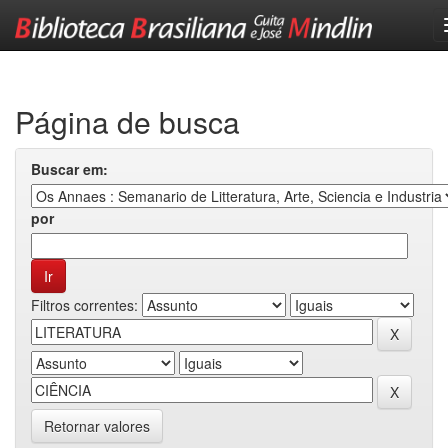
Skip
navigation
Página de busca
Buscar em:
por
Filtros correntes:
Retornar valores