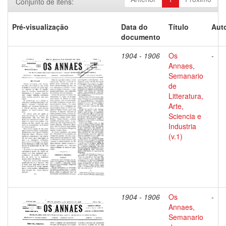
Conjunto de itens:
Pré-visualização
Data do
Título
Auto
documento
1904 - 1906
Os
-
Annaes,
Semanario
de
Litteratura,
Arte,
Sciencia e
Industria
(v.1)
1904 - 1906
Os
-
Annaes,
Semanario