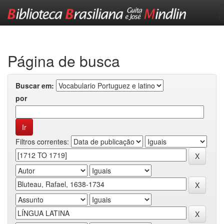
Skip
navigation
Página de busca
Buscar em:
por
Filtros correntes: