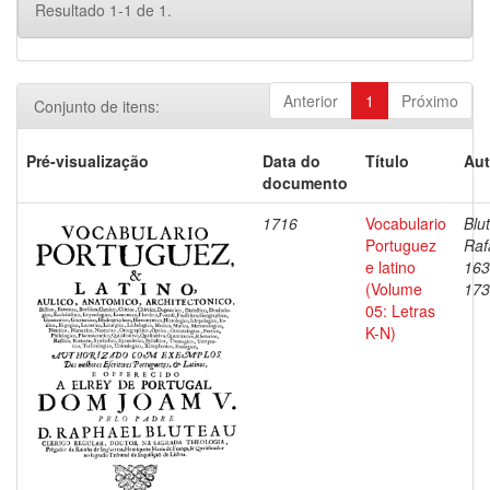
Resultado 1-1 de 1.
Anterior
1
Próximo
Conjunto de itens:
Pré-visualização
Data do
Título
Aut
documento
1716
Vocabulario
Blu
Portuguez
Raf
e latino
163
(Volume
173
05: Letras
K-N)